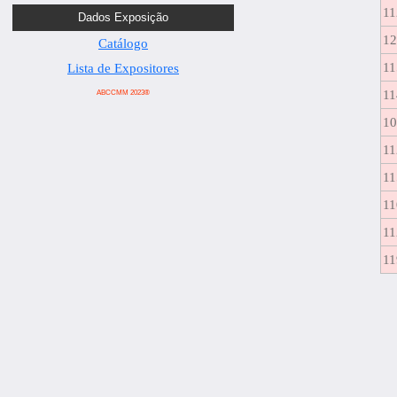
11
Dados Exposição
1
Catálogo
11
Lista de Expositores
11
ABCCMM 2023®
1
11
11
11
11
11