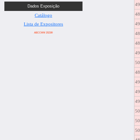
4
Dados Exposição
4
Catálogo
4
Lista de Expositores
4
ABCCMM 2023®
4
4
5
4
4
4
4
5
5
5