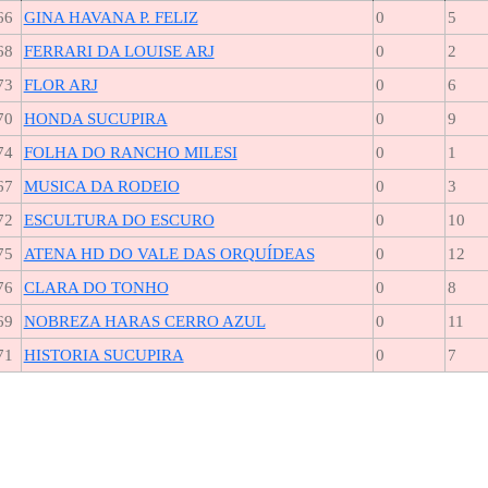
66
GINA HAVANA P. FELIZ
0
5
68
FERRARI DA LOUISE ARJ
0
2
73
FLOR ARJ
0
6
70
HONDA SUCUPIRA
0
9
74
FOLHA DO RANCHO MILESI
0
1
67
MUSICA DA RODEIO
0
3
72
ESCULTURA DO ESCURO
0
10
75
ATENA HD DO VALE DAS ORQUÍDEAS
0
12
76
CLARA DO TONHO
0
8
69
NOBREZA HARAS CERRO AZUL
0
11
71
HISTORIA SUCUPIRA
0
7