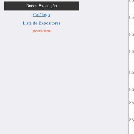
8
Dados Exposição
Catálogo
8
Lista de Expositores
ABCCMM 2023®
8
8
8
8
8
8